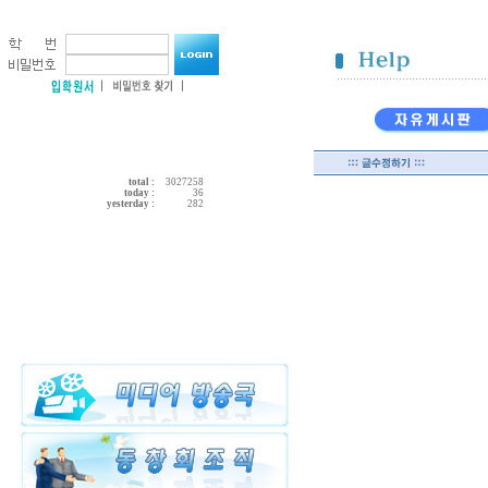
total :
3027258
today :
36
yesterday :
282