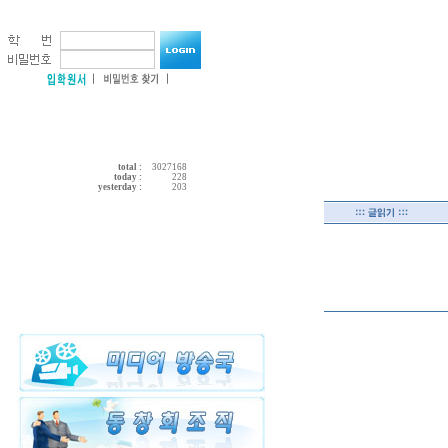
total :
3027168
today :
228
yesterday :
203