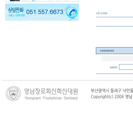
cd.wmv
comment
name: